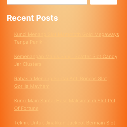
Recent Posts
Kunci Menang Slot Mammoth Gold Megaways
Tanpa Panik
Kemenangan Manis Banjir Scatter Slot Candy
Jar Clusters
Rahasia Menang Santai Anti Boncos Slot
Gorilla Mayhem
Kunci Main Santai Hasil Maksimal di Slot Pot
Of Fortune
Teknik Untuk Jinakkan Jackpot Bermain Slot