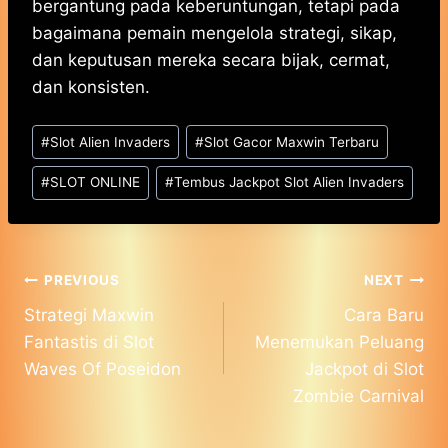
bergantung pada keberuntungan, tetapi pada
bagaimana pemain mengelola strategi, sikap,
dan keputusan mereka secara bijak, cermat,
dan konsisten.
Post
#
Slot Alien Invaders
#
Slot Gacor Maxwin Terbaru
Tags:
#
SLOT ONLINE
#
Tembus Jackpot Slot Alien Invaders
Post
PREVIOUS
NEXT
Strategi Maxwin
Cara Baru
navigation
Fantastis di Slot
Menemukan Peluang
Waves Of Poseidon
Jackpot di Slot
Zombie Carnival