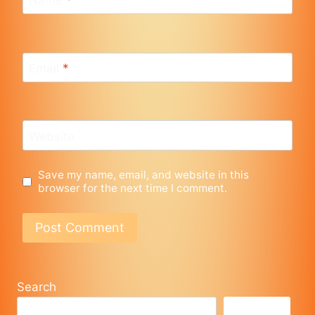
Email
*
Website
Save my name, email, and website in this
browser for the next time I comment.
Search
Search