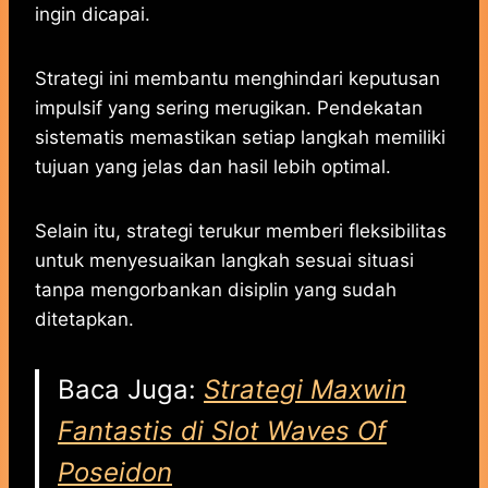
ingin dicapai.
Strategi ini membantu menghindari keputusan
impulsif yang sering merugikan. Pendekatan
sistematis memastikan setiap langkah memiliki
tujuan yang jelas dan hasil lebih optimal.
Selain itu, strategi terukur memberi fleksibilitas
untuk menyesuaikan langkah sesuai situasi
tanpa mengorbankan disiplin yang sudah
ditetapkan.
Baca Juga:
Strategi Maxwin
Fantastis di Slot Waves Of
Poseidon