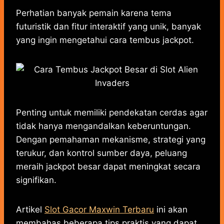
a
h
k
e
i
e
h
c
a
y
s
n
l
a
Perhatian banyak pemain karena tema
e
t
p
s
e
e
r
futuristik dan fitur interaktif yang unik, banyak
b
s
e
e
g
e
yang ingin mengetahui cara tembus jackpot.
o
A
n
r
o
p
g
a
k
p
e
m
r
Penting untuk memiliki pendekatan cerdas agar
tidak hanya mengandalkan keberuntungan.
Dengan pemahaman mekanisme, strategi yang
terukur, dan kontrol sumber daya, peluang
meraih jackpot besar dapat meningkat secara
signifikan.
Artikel
Slot Gacor Maxwin Terbaru
ini akan
membahas beberapa tips praktis yang dapat