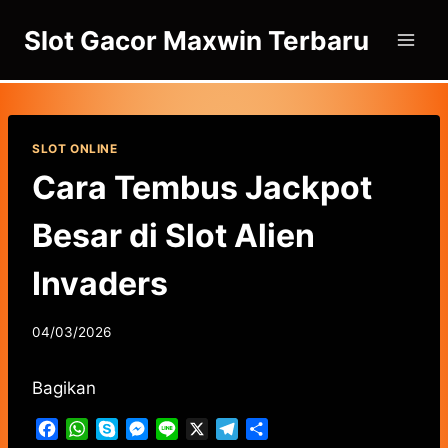
Skip
Slot Gacor Maxwin Terbaru
to
content
SLOT ONLINE
Cara Tembus Jackpot
Besar di Slot Alien
Invaders
04/03/2026
Bagikan
F
W
S
M
L
X
T
S