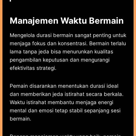
Manajemen Waktu Bermain
Mengelola durasi bermain sangat penting untuk
menjaga fokus dan konsentrasi. Bermain terlalu
lama tanpa jeda bisa menurunkan kualitas
pengambilan keputusan dan mengurangi
efektivitas strategi.
Pemain disarankan menentukan durasi ideal
dan memberikan jeda istirahat secara berkala.
Waktu istirahat membantu menjaga energi
mental dan emosi tetap stabil sepanjang sesi
bermain.