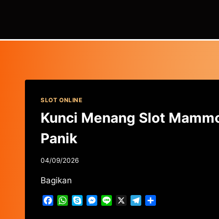
Skip
to
content
SLOT ONLINE
Kunci Menang Slot Mamm
Panik
04/09/2026
Bagikan
Facebook
WhatsApp
Skype
Messenger
Line
X
Telegram
Share