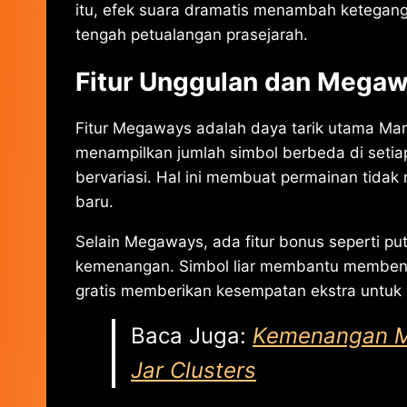
itu, efek suara dramatis menambah ketegan
tengah petualangan prasejarah.
Fitur Unggulan dan Mega
Fitur Megaways adalah daya tarik utama M
menampilkan jumlah simbol berbeda di setia
bervariasi. Hal ini membuat permainan tida
baru.
Selain Megaways, ada fitur bonus seperti put
kemenangan. Simbol liar membantu membentu
gratis memberikan kesempatan ekstra untuk
Baca Juga:
Kemenangan Ma
Jar Clusters