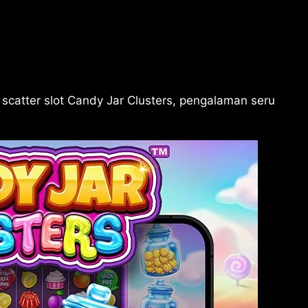
catter slot Candy Jar Clusters, pengalaman seru