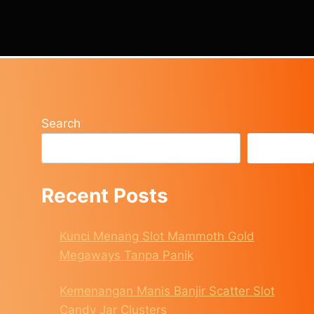
Search
Search
Recent Posts
Kunci Menang Slot Mammoth Gold
Megaways Tanpa Panik
Kemenangan Manis Banjir Scatter Slot
Candy Jar Clusters