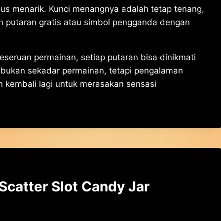
onus menarik. Kunci menangnya adalah tetap tenang,
 putaran gratis atau simbol pengganda dengan
seruan permainan, setiap putaran bisa dinikmati
ukan sekadar permainan, tetapi pengalaman
 kembali lagi untuk merasakan sensasi
catter Slot Candy Jar