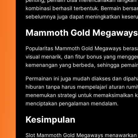
penting, pemain bisa merencanakan langkah
kombinasi berhasil terbentuk. Bermain ber
sebelumnya juga dapat meningkatkan keseru
Mammoth Gold Megaways 
Popularitas Mammoth Gold Megaways berasa
visual menarik, dan fitur bonus yang mengg
kemenangan yang berbeda, sehingga pemain
Permainan ini juga mudah diakses dan dipah
hiburan tanpa harus mempelajari aturan rum
menemukan strategi untuk memaksimalkan ke
menciptakan pengalaman mendalam.
Kesimpulan
Slot Mammoth Gold Megaways menawarkan k