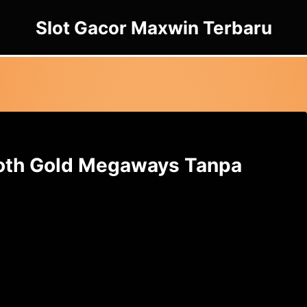
Slot Gacor Maxwin Terbaru
oth Gold Megaways Tanpa