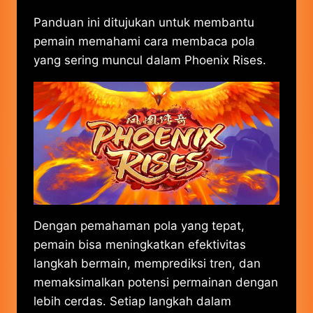
Panduan ini ditujukan untuk membantu
pemain memahami cara membaca pola
yang sering muncul dalam Phoenix Rises.
Dengan pemahaman pola yang tepat,
pemain bisa meningkatkan efektivitas
langkah bermain, memprediksi tren, dan
memaksimalkan potensi permainan dengan
lebih cerdas. Setiap langkah dalam