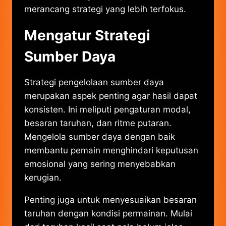
merancang strategi yang lebih terfokus.
Mengatur Strategi
Sumber Daya
Strategi pengelolaan sumber daya
merupakan aspek penting agar hasil dapat
konsisten. Ini meliputi pengaturan modal,
besaran taruhan, dan ritme putaran.
Mengelola sumber daya dengan baik
membantu pemain menghindari keputusan
emosional yang sering menyebabkan
kerugian.
Penting juga untuk menyesuaikan besaran
taruhan dengan kondisi permainan. Mulai