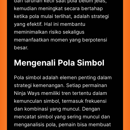
dari taruhan kecil saat pola belum jelas,
kemudian meningkat secara bertahap
ketika pola mulai terlihat, adalah strategi
yang efektif. Hal ini membantu
meminimalkan risiko sekaligus
memanfaatkan momen yang berpotensi
besar.
Mengenali Pola Simbol
Pola simbol adalah elemen penting dalam
strategi kemenangan. Setiap permainan
Ninja Ways memiliki tren tertentu dalam
kemunculan simbol, termasuk frekuensi
dan kombinasi yang muncul. Dengan
mencatat simbol yang sering muncul dan
menganalisis pola, pemain bisa membuat