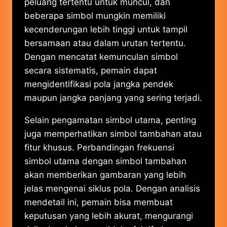
peluang tertentu untuk muncul, dan
beberapa simbol mungkin memiliki
kecenderungan lebih tinggi untuk tampil
bersamaan atau dalam urutan tertentu.
Dengan mencatat kemunculan simbol
secara sistematis, pemain dapat
mengidentifikasi pola jangka pendek
maupun jangka panjang yang sering terjadi.
Selain pengamatan simbol utama, penting
juga memperhatikan simbol tambahan atau
fitur khusus. Perbandingan frekuensi
simbol utama dengan simbol tambahan
akan memberikan gambaran yang lebih
jelas mengenai siklus pola. Dengan analisis
mendetail ini, pemain bisa membuat
keputusan yang lebih akurat, mengurangi