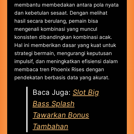
membantu membedakan antara pola nyata
dan kebetulan sesaat. Dengan melihat
hasil secara berulang, pemain bisa
mengenali kombinasi yang muncul
konsisten dibandingkan kombinasi acak.
Hal ini memberikan dasar yang kuat untuk
strategi bermain, mengurangi keputusan
impulsif, dan meningkatkan efisiensi dalam
membaca tren Phoenix Rises dengan
pendekatan berbasis data yang akurat.
Baca Juga:
Slot Big
Bass Splash
Tawarkan Bonus
Tambahan