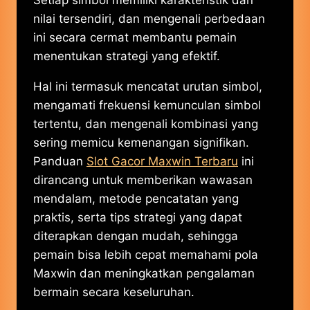
Setiap simbol memiliki karakteristik dan
nilai tersendiri, dan mengenali perbedaan
ini secara cermat membantu pemain
menentukan strategi yang efektif.
Hal ini termasuk mencatat urutan simbol,
mengamati frekuensi kemunculan simbol
tertentu, dan mengenali kombinasi yang
sering memicu kemenangan signifikan.
Panduan
Slot Gacor Maxwin Terbaru
ini
dirancang untuk memberikan wawasan
mendalam, metode pencatatan yang
praktis, serta tips strategi yang dapat
diterapkan dengan mudah, sehingga
pemain bisa lebih cepat memahami pola
Maxwin dan meningkatkan pengalaman
bermain secara keseluruhan.