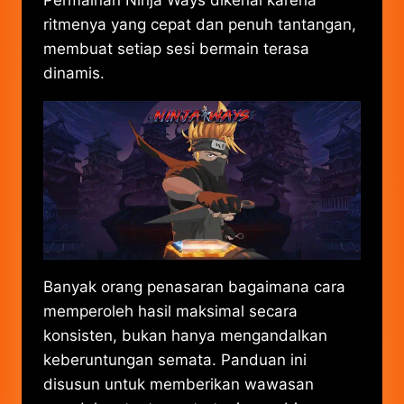
Permainan Ninja Ways dikenal karena
ritmenya yang cepat dan penuh tantangan,
membuat setiap sesi bermain terasa
dinamis.
Banyak orang penasaran bagaimana cara
memperoleh hasil maksimal secara
konsisten, bukan hanya mengandalkan
keberuntungan semata. Panduan ini
disusun untuk memberikan wawasan