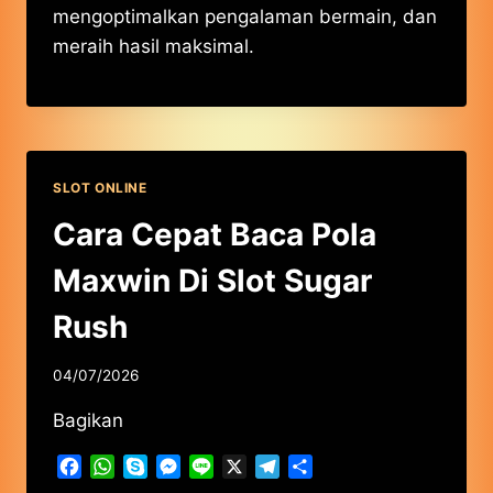
mengoptimalkan pengalaman bermain, dan
meraih hasil maksimal.
SLOT ONLINE
Cara Cepat Baca Pola
Maxwin Di Slot Sugar
Rush
04/07/2026
Bagikan
Facebook
WhatsApp
Skype
Messenger
Line
X
Telegram
Share