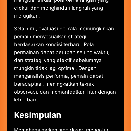
mengidentifikasi pola kemenangan yang
efektif dan menghindari langkah yang
merugikan.
Selain itu, evaluasi berkala memungkinkan
pemain menyesuaikan strategi
berdasarkan kondisi terbaru. Pola
permainan dapat berubah seiring waktu,
dan strategi yang efektif sebelumnya
mungkin tidak lagi optimal. Dengan
menganalisis performa, pemain dapat
beradaptasi, meningkatkan teknik
observasi, dan memanfaatkan fitur dengan
lebih baik.
Kesimpulan
Memahami mekanisme dasar, mengatur