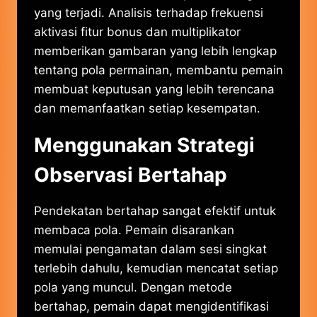
yang terjadi. Analisis terhadap frekuensi
aktivasi fitur bonus dan multiplikator
memberikan gambaran yang lebih lengkap
tentang pola permainan, membantu pemain
membuat keputusan yang lebih terencana
dan memanfaatkan setiap kesempatan.
Menggunakan Strategi
Observasi Bertahap
Pendekatan bertahap sangat efektif untuk
membaca pola. Pemain disarankan
memulai pengamatan dalam sesi singkat
terlebih dahulu, kemudian mencatat setiap
pola yang muncul. Dengan metode
bertahap, pemain dapat mengidentifikasi