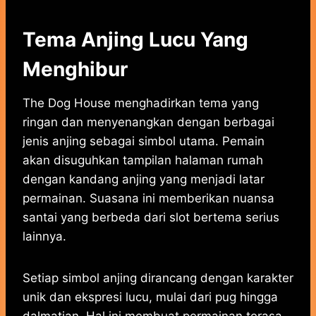
Tema Anjing Lucu Yang
Menghibur
The Dog House menghadirkan tema yang
ringan dan menyenangkan dengan berbagai
jenis anjing sebagai simbol utama. Pemain
akan disuguhkan tampilan halaman rumah
dengan kandang anjing yang menjadi latar
permainan. Suasana ini memberikan nuansa
santai yang berbeda dari slot bertema serius
lainnya.
Setiap simbol anjing dirancang dengan karakter
unik dan ekspresi lucu, mulai dari pug hingga