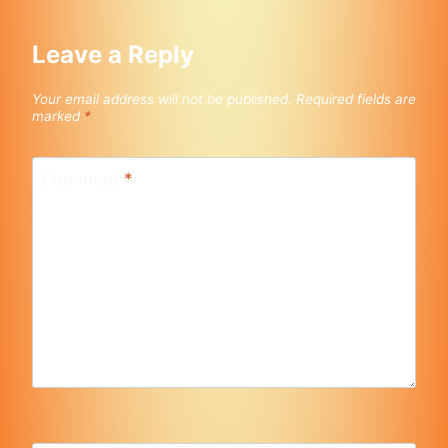
Leave a Reply
Your email address will not be published.
Required fields are
marked
*
Comment
*