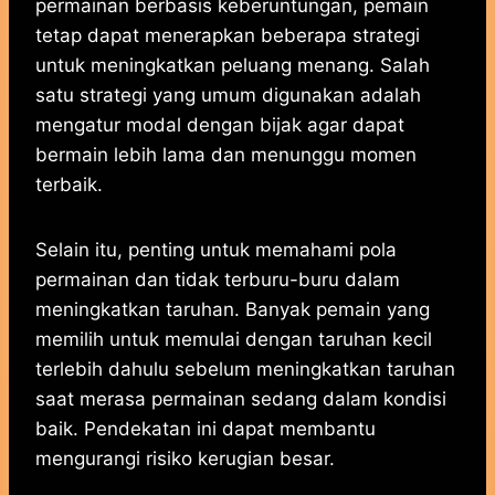
permainan berbasis keberuntungan, pemain
tetap dapat menerapkan beberapa strategi
untuk meningkatkan peluang menang. Salah
satu strategi yang umum digunakan adalah
mengatur modal dengan bijak agar dapat
bermain lebih lama dan menunggu momen
terbaik.
Selain itu, penting untuk memahami pola
permainan dan tidak terburu-buru dalam
meningkatkan taruhan. Banyak pemain yang
memilih untuk memulai dengan taruhan kecil
terlebih dahulu sebelum meningkatkan taruhan
saat merasa permainan sedang dalam kondisi
baik. Pendekatan ini dapat membantu
mengurangi risiko kerugian besar.