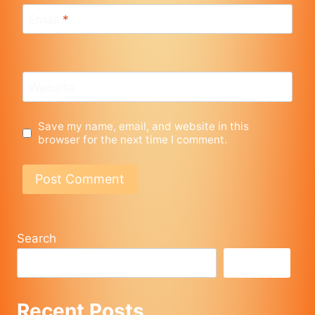
Email
*
Website
Save my name, email, and website in this
browser for the next time I comment.
Search
Search
Recent Posts