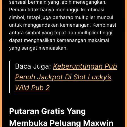
sensasi bermain yang lebih menegangkan.
Pemain tidak hanya menunggu kombinasi
simbol, tetapi juga berharap multiplier muncul
untuk menggandakan kemenangan. Kombinasi
antara simbol yang tepat dan multiplier tinggi
dapat menghasilkan kemenangan maksimal
yang sangat memuaskan.
Baca Juga:
Keberuntungan Pub
Penuh Jackpot Di Slot Lucky’s
Wild Pub 2
Putaran Gratis Yang
Membuka Peluang Maxwin