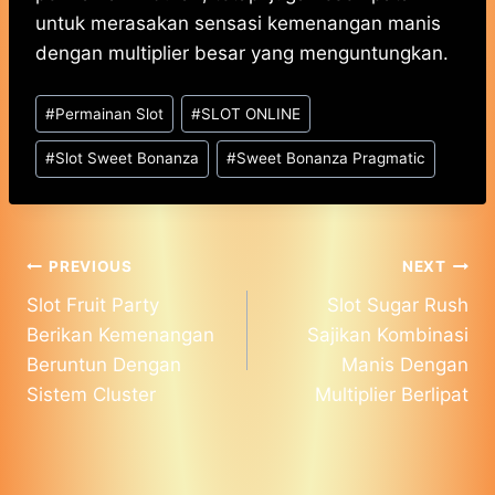
untuk merasakan sensasi kemenangan manis
dengan multiplier besar yang menguntungkan.
Post
#
Permainan Slot
#
SLOT ONLINE
Tags:
#
Slot Sweet Bonanza
#
Sweet Bonanza Pragmatic
Post
PREVIOUS
NEXT
Slot Fruit Party
Slot Sugar Rush
navigation
Berikan Kemenangan
Sajikan Kombinasi
Beruntun Dengan
Manis Dengan
Sistem Cluster
Multiplier Berlipat