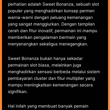
perhatian adalah Sweet Bonanza, sebuah slot
populer yang menghadirkan konsep permen
warna-warni dengan peluang kemenangan
yang sangat menggiurkan. Dengan tampilan
cerah dan fitur inovatif, permainan ini mampu
memberikan pengalaman bermain yang
menyenangkan sekaligus menegangkan.
Sweet Bonanza bukan hanya sekadar
permainan slot biasa, melainkan juga
menghadirkan sensasi berbeda melalui sistem
pembayaran cluster dan fitur multiplier yang
mampu meningkatkan kemenangan secara
signifikan.
Hal inilah yang membuat banyak pemain