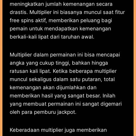
meningkatkan jumlah kemenangan secara
drastis. Multiplier ini biasanya muncul saat fitur
free spins aktif, memberikan peluang bagi
pemain untuk mendapatkan kemenangan
berkali-kali lipat dari taruhan awal.
Multiplier dalam permainan ini bisa mencapai
angka yang cukup tinggi, bahkan hingga
ratusan kali lipat. Ketika beberapa multiplier
muncul sekaligus dalam satu putaran, total
kemenangan akan dijumlahkan dan
memberikan hasil yang sangat besar. Inilah
yang membuat permainan ini sangat digemari
oleh para pemburu jackpot.
Keberadaan multiplier juga memberikan