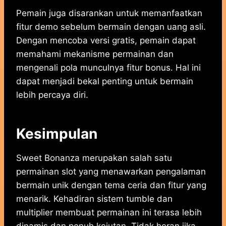
Pemain juga disarankan untuk memanfaatkan
fitur demo sebelum bermain dengan uang asli.
Dengan mencoba versi gratis, pemain dapat
memahami mekanisme permainan dan
mengenali pola munculnya fitur bonus. Hal ini
dapat menjadi bekal penting untuk bermain
lebih percaya diri.
Kesimpulan
Sweet Bonanza merupakan salah satu
permainan slot yang menawarkan pengalaman
bermain unik dengan tema ceria dan fitur yang
menarik. Kehadiran sistem tumble dan
multiplier membuat permainan ini terasa lebih