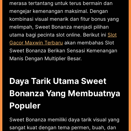
merasa tertantang untuk terus bermain dan
mengejar kemenangan maksimal. Dengan
kombinasi visual menarik dan fitur bonus yang
melimpah, Sweet Bonanza menjadi pilihan
utama bagi pecinta slot online. Berikut ini
Slot
Gacor Maxwin Terbaru
akan membahas Slot
Sweet Bonanza Berikan Sensasi Kemenangan
Manis Dengan Multiplier Besar.
Daya Tarik Utama Sweet
Bonanza Yang Membuatnya
Populer
Sweet Bonanza memiliki daya tarik visual yang
sangat kuat dengan tema permen, buah, dan