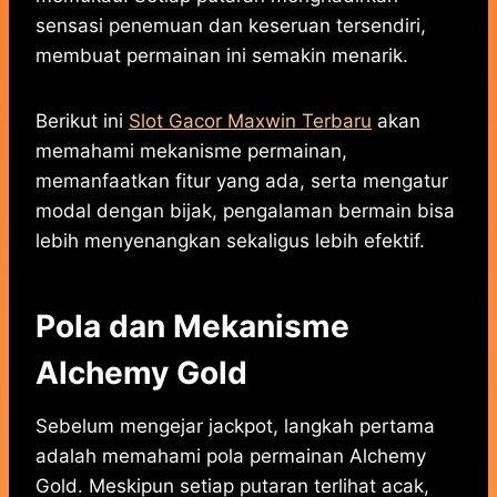
sensasi penemuan dan keseruan tersendiri,
membuat permainan ini semakin menarik.
Berikut ini
Slot Gacor Maxwin Terbaru
akan
memahami mekanisme permainan,
memanfaatkan fitur yang ada, serta mengatur
modal dengan bijak, pengalaman bermain bisa
lebih menyenangkan sekaligus lebih efektif.
Pola dan Mekanisme
Alchemy Gold
Sebelum mengejar jackpot, langkah pertama
adalah memahami pola permainan Alchemy
Gold. Meskipun setiap putaran terlihat acak,