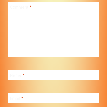
Comment
*
Name
*
Email
*