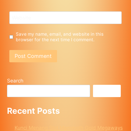
Website
Save my name, email, and website in this
browser for the next time I comment.
Search
Search
Recent Posts
Kunci Menang Slot Mammoth Gold Megaways