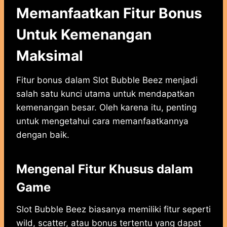
Memanfaatkan Fitur Bonus
Untuk Kemenangan
Maksimal
Fitur bonus dalam Slot Bubble Beez menjadi
salah satu kunci utama untuk mendapatkan
kemenangan besar. Oleh karena itu, penting
untuk mengetahui cara memanfaatkannya
dengan baik.
Mengenal Fitur Khusus dalam
Game
Slot Bubble Beez biasanya memiliki fitur seperti
wild, scatter, atau bonus tertentu yang dapat