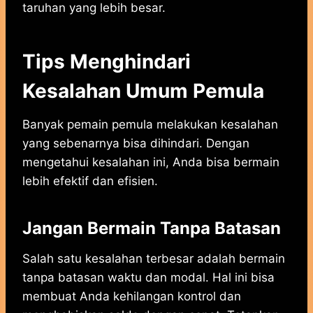
taruhan yang lebih besar.
Tips Menghindari
Kesalahan Umum Pemula
Banyak pemain pemula melakukan kesalahan
yang sebenarnya bisa dihindari. Dengan
mengetahui kesalahan ini, Anda bisa bermain
lebih efektif dan efisien.
Jangan Bermain Tanpa Batasan
Salah satu kesalahan terbesar adalah bermain
tanpa batasan waktu dan modal. Hal ini bisa
membuat Anda kehilangan kontrol dan