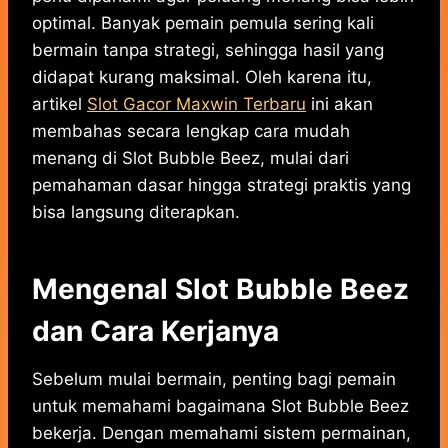
optimal. Banyak pemain pemula sering kali
bermain tanpa strategi, sehingga hasil yang
didapat kurang maksimal. Oleh karena itu,
artikel
Slot Gacor Maxwin Terbaru
ini akan
membahas secara lengkap cara mudah
menang di Slot Bubble Beez, mulai dari
pemahaman dasar hingga strategi praktis yang
bisa langsung diterapkan.
Mengenal Slot Bubble Beez
dan Cara Kerjanya
Sebelum mulai bermain, penting bagi pemain
untuk memahami bagaimana Slot Bubble Beez
bekerja. Dengan memahami sistem permainan,