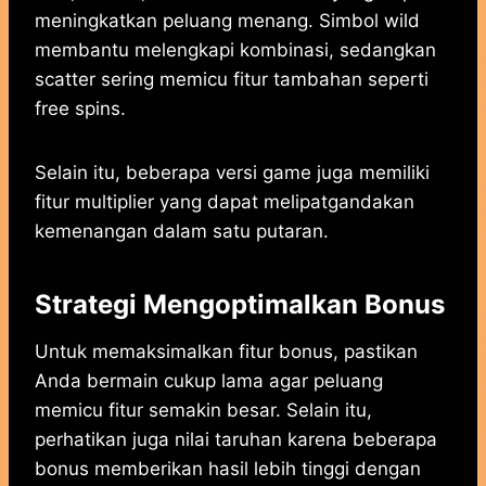
meningkatkan peluang menang. Simbol wild
membantu melengkapi kombinasi, sedangkan
scatter sering memicu fitur tambahan seperti
free spins.
Selain itu, beberapa versi game juga memiliki
fitur multiplier yang dapat melipatgandakan
kemenangan dalam satu putaran.
Strategi Mengoptimalkan Bonus
Untuk memaksimalkan fitur bonus, pastikan
Anda bermain cukup lama agar peluang
memicu fitur semakin besar. Selain itu,
perhatikan juga nilai taruhan karena beberapa
bonus memberikan hasil lebih tinggi dengan