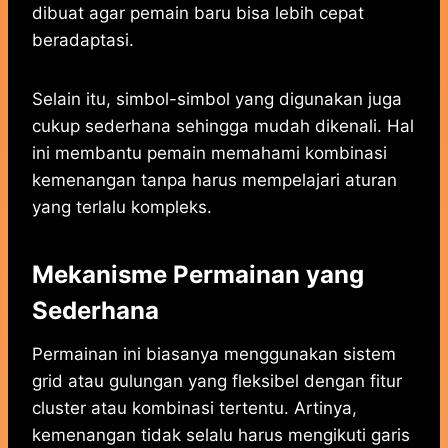
dibuat agar pemain baru bisa lebih cepat
beradaptasi.
Selain itu, simbol-simbol yang digunakan juga
cukup sederhana sehingga mudah dikenali. Hal
ini membantu pemain memahami kombinasi
kemenangan tanpa harus mempelajari aturan
yang terlalu kompleks.
Mekanisme Permainan yang
Sederhana
Permainan ini biasanya menggunakan sistem
grid atau gulungan yang fleksibel dengan fitur
cluster atau kombinasi tertentu. Artinya,
kemenangan tidak selalu harus mengikuti garis