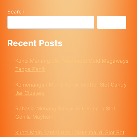
Search
Search
Recent Posts
Kunci Menang Slot Mammoth Gold Megaways
Tanpa Panik
Kemenangan Manis Banjir Scatter Slot Candy
Jar Clusters
Rahasia Menang Santai Anti Boncos Slot
Gorilla Mayhem
Kunci Main Santai Hasil Maksimal di Slot Pot