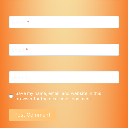
Name
*
Email
*
Website
Save my name, email, and website in this
browser for the next time I comment.