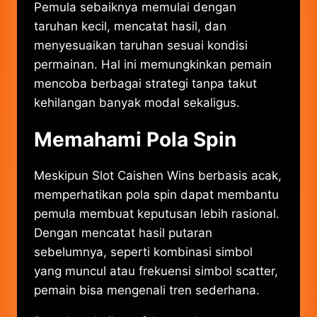
Pemula sebaiknya memulai dengan
taruhan kecil, mencatat hasil, dan
menyesuaikan taruhan sesuai kondisi
permainan. Hal ini memungkinkan pemain
mencoba berbagai strategi tanpa takut
kehilangan banyak modal sekaligus.
Memahami Pola Spin
Meskipun Slot Caishen Wins berbasis acak,
memperhatikan pola spin dapat membantu
pemula membuat keputusan lebih rasional.
Dengan mencatat hasil putaran
sebelumnya, seperti kombinasi simbol
yang muncul atau frekuensi simbol scatter,
pemain bisa mengenali tren sederhana.