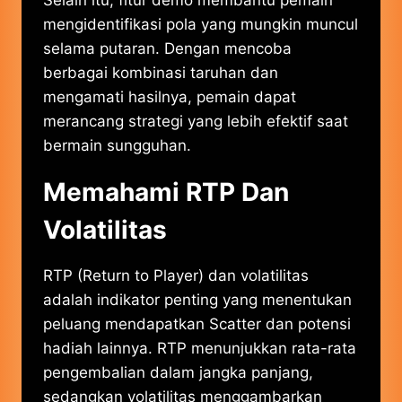
mengidentifikasi pola yang mungkin muncul
selama putaran. Dengan mencoba
berbagai kombinasi taruhan dan
mengamati hasilnya, pemain dapat
merancang strategi yang lebih efektif saat
bermain sungguhan.
Memahami RTP Dan
Volatilitas
RTP (Return to Player) dan volatilitas
adalah indikator penting yang menentukan
peluang mendapatkan Scatter dan potensi
hadiah lainnya. RTP menunjukkan rata-rata
pengembalian dalam jangka panjang,
sedangkan volatilitas menggambarkan