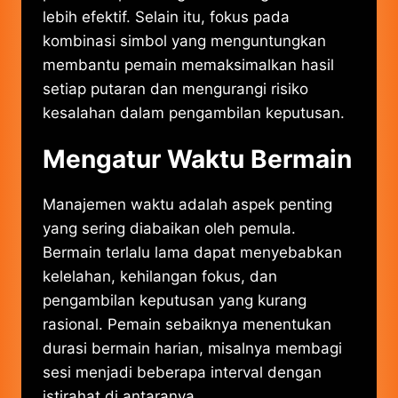
lebih efektif. Selain itu, fokus pada
kombinasi simbol yang menguntungkan
membantu pemain memaksimalkan hasil
setiap putaran dan mengurangi risiko
kesalahan dalam pengambilan keputusan.
Mengatur Waktu Bermain
Manajemen waktu adalah aspek penting
yang sering diabaikan oleh pemula.
Bermain terlalu lama dapat menyebabkan
kelelahan, kehilangan fokus, dan
pengambilan keputusan yang kurang
rasional. Pemain sebaiknya menentukan
durasi bermain harian, misalnya membagi
sesi menjadi beberapa interval dengan
istirahat di antaranya.