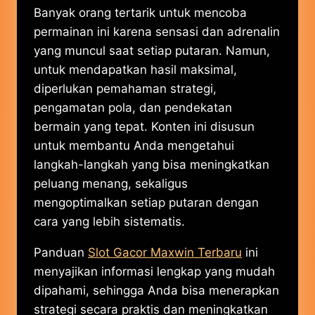
Banyak orang tertarik untuk mencoba
permainan ini karena sensasi dan adrenalin
yang muncul saat setiap putaran. Namun,
untuk mendapatkan hasil maksimal,
diperlukan pemahaman strategi,
pengamatan pola, dan pendekatan
bermain yang tepat. Konten ini disusun
untuk membantu Anda mengetahui
langkah-langkah yang bisa meningkatkan
peluang menang, sekaligus
mengoptimalkan setiap putaran dengan
cara yang lebih sistematis.
Panduan
Slot Gacor Maxwin Terbaru
ini
menyajikan informasi lengkap yang mudah
dipahami, sehingga Anda bisa menerapkan
strategi secara praktis dan meningkatkan