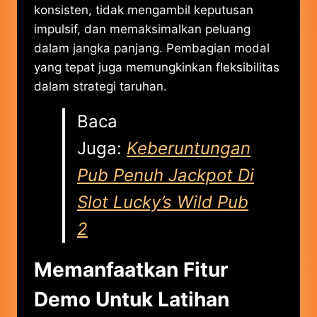
konsisten, tidak mengambil keputusan
impulsif, dan memaksimalkan peluang
dalam jangka panjang. Pembagian modal
yang tepat juga memungkinkan fleksibilitas
dalam strategi taruhan.
Baca
Juga:
Keberuntungan
Pub Penuh Jackpot Di
Slot Lucky’s Wild Pub
2
Memanfaatkan Fitur
Demo Untuk Latihan