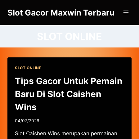
Skip
Slot Gacor Maxwin Terbaru
to
content
SLOT ONLINE
SLOT ONLINE
Tips Gacor Untuk Pemain
Baru Di Slot Caishen
Wins
04/07/2026
Slot Caishen Wins merupakan permainan