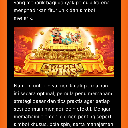
yang menarik bagi banyak pemula karena
menghadirkan fitur unik dan simbol
menarik.
Namun, untuk bisa menikmati permainan
ini secara optimal, pemula perlu memahami
strategi dasar dan tips praktis agar setiap
sesi bermain menjadi lebih efektif. Dengan
memahami elemen-elemen penting seperti
simbol khusus, pola spin, serta manajemen