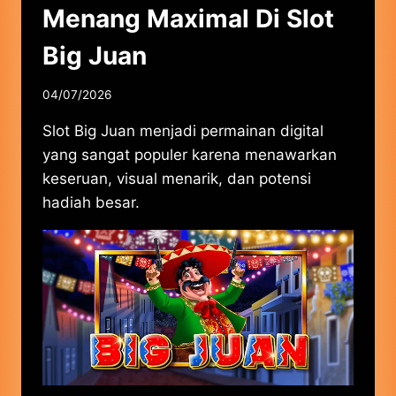
Menang Maximal Di Slot
Big Juan
04/07/2026
Slot Big Juan menjadi permainan digital
yang sangat populer karena menawarkan
keseruan, visual menarik, dan potensi
hadiah besar.