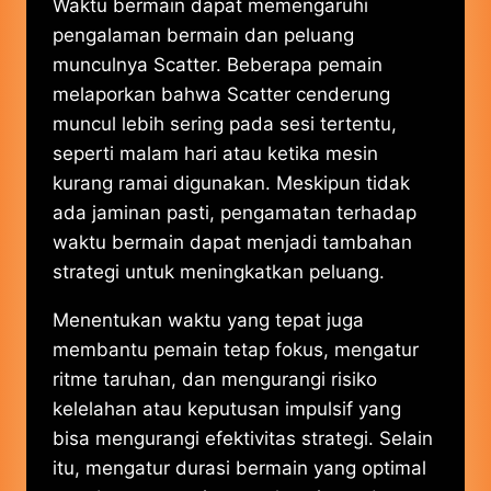
Waktu bermain dapat memengaruhi
pengalaman bermain dan peluang
munculnya Scatter. Beberapa pemain
melaporkan bahwa Scatter cenderung
muncul lebih sering pada sesi tertentu,
seperti malam hari atau ketika mesin
kurang ramai digunakan. Meskipun tidak
ada jaminan pasti, pengamatan terhadap
waktu bermain dapat menjadi tambahan
strategi untuk meningkatkan peluang.
Menentukan waktu yang tepat juga
membantu pemain tetap fokus, mengatur
ritme taruhan, dan mengurangi risiko
kelelahan atau keputusan impulsif yang
bisa mengurangi efektivitas strategi. Selain
itu, mengatur durasi bermain yang optimal